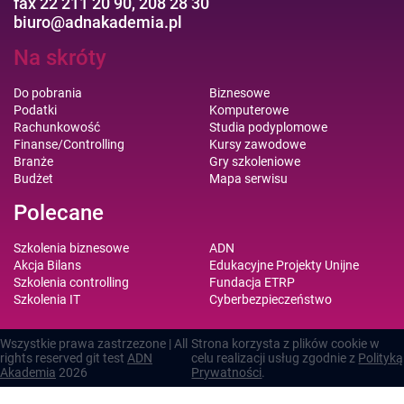
fax 22 211 20 90, 208 28 30
biuro@adnakademia.pl
Na skróty
Do pobrania
Biznesowe
Podatki
Komputerowe
Rachunkowość
Studia podyplomowe
Finanse/Controlling
Kursy zawodowe
Branże
Gry szkoleniowe
Budżet
Mapa serwisu
Polecane
Szkolenia biznesowe
ADN
Akcja Bilans
Edukacyjne Projekty Unijne
Szkolenia controlling
Fundacja ETRP
Szkolenia IT
Cyberbezpieczeństwo
Wszystkie prawa zastrzezone | All
Strona korzysta z plików cookie w
rights reserved git test
ADN
celu realizacji usług zgodnie z
Polityką
Akademia
2026
Prywatności
.