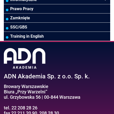
Rady Nadzorcze/Zarząd
TSL
Prawo
Zarządzanie projektami/Procesami
MS Excel/Makra/VBA
Prawo Pracy
Biura rachunkowe
Ubezpieczenia
Podatki
HR/Zarządzanie Kapitałem Ludzkim
Online Power BI/Power Query/Dashboardy
Zamknięte
Wodociągi/Kanalizacja
Pozostałe
Prawo pracy
MS 365/SharePoint/Bazy danych
SSC/GBS
Pozostałe branże
Asystentka/Sekretarka
MS Project/Word/PowerPoint
Training in English
Negocjacje/Sprzedaż/Obsługa Klienta
Bezpieczeństwo/AI GPT
Efektywność osobista//Wellbeing
ADN Akademia Sp. z o.o. Sp. k.
Browary Warszawskie
Biura „Przy Warzelni”
ul. Grzybowska 56 | 00-844 Warszawa
tel. 22 208 28 26
fax 22 211 20 90, 208 28 30