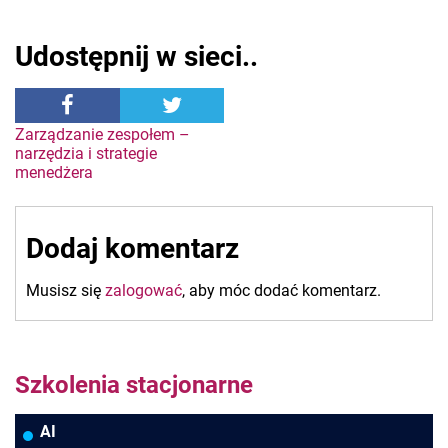
Udostępnij w sieci..
Nawigacja
Zarządzanie zespołem –
narzędzia i strategie
menedżera
wpisu
Dodaj komentarz
Musisz się
zalogować
, aby móc dodać komentarz.
Szkolenia stacjonarne
AI