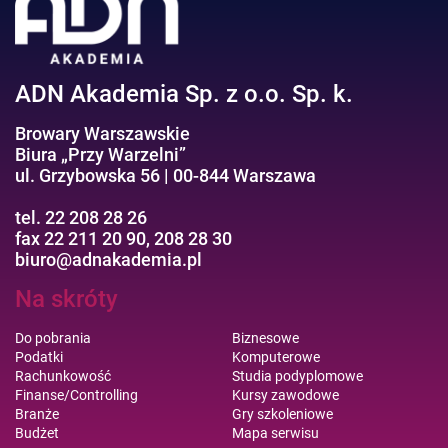
Efektywność osobista//Wellbeing
ADN Akademia Sp. z o.o. Sp. k.
Browary Warszawskie
Biura „Przy Warzelni”
ul. Grzybowska 56 | 00-844 Warszawa
tel. 22 208 28 26
fax 22 211 20 90, 208 28 30
biuro@adnakademia.pl
Na skróty
Do pobrania
Biznesowe
Podatki
Komputerowe
Rachunkowość
Studia podyplomowe
Finanse/Controlling
Kursy zawodowe
Branże
Gry szkoleniowe
Budżet
Mapa serwisu