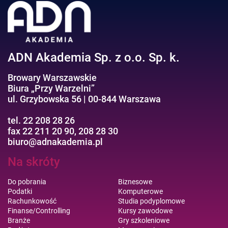
Efektywność osobista//Wellbeing
ADN Akademia Sp. z o.o. Sp. k.
Browary Warszawskie
Biura „Przy Warzelni”
ul. Grzybowska 56 | 00-844 Warszawa
tel. 22 208 28 26
fax 22 211 20 90, 208 28 30
biuro@adnakademia.pl
Na skróty
Do pobrania
Biznesowe
Podatki
Komputerowe
Rachunkowość
Studia podyplomowe
Finanse/Controlling
Kursy zawodowe
Branże
Gry szkoleniowe