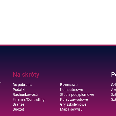
Na skróty
P
.
Do pobrania
Biznesowe
Sz
Podatki
Komputerowe
Akc
Rachunkowość
Studia podyplomowe
Szk
Finanse/Controlling
Kursy zawodowe
Szk
Branże
Gry szkoleniowe
Budżet
Mapa serwisu