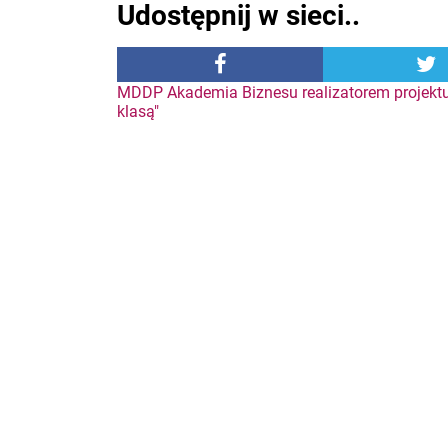
Udostępnij w sieci..
Nawigacja
MDDP Akademia Biznesu realizatorem projektu
klasą"
wpisu