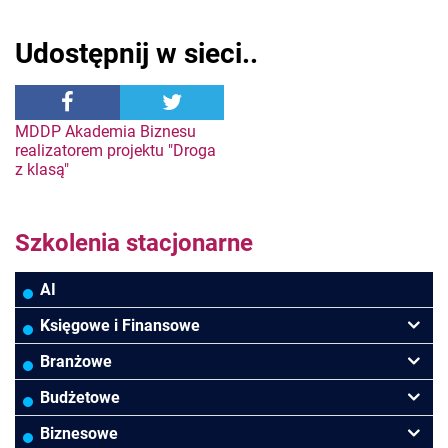
Udostępnij w sieci..
Nawigacja
MDDP Akademia Biznesu
realizatorem projektu "Droga
z klasą"
wpisu
Szkolenia stacjonarne
AI
Księgowe i Finansowe
Podatki VAT/CIT/PIT
Branżowe
Rachunkowość
Banki
Budżetowe
Finanse
Budowlana/Deweloperska
Rachunkowość budżetowa
Biznesowe