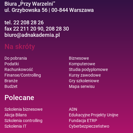
Biura „Przy Warzelni”
ul. Grzybowska 56 | 00-844 Warszawa
tel. 22 208 28 26
fax 22 211 20 90, 208 28 30
biuro@adnakademia.pl
Na skróty
Do pobrania
Biznesowe
Podatki
Komputerowe
Rachunkowość
Studia podyplomowe
Finanse/Controlling
Kursy zawodowe
Branże
Gry szkoleniowe
Budżet
Mapa serwisu
Polecane
Szkolenia biznesowe
ADN
Akcja Bilans
Edukacyjne Projekty Unijne
Szkolenia controlling
Fundacja ETRP
Szkolenia IT
Cyberbezpieczeństwo