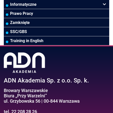
Controlling
HoReCa
Kadry i płace
Przywództwo/Zarządzanie
Informatyczne
Rady Nadzorcze/Zarząd
TSL
Prawo
Zarządzanie projektami/Procesami
MS Excel/Makra/VBA
Prawo Pracy
Biura rachunkowe
Ubezpieczenia
Podatki
HR/Zarządzanie Kapitałem Ludzkim
Online Power BI/Power Query/Dashboardy
Zamknięte
Wodociągi/Kanalizacja
Pozostałe
Prawo pracy
MS 365/SharePoint/Bazy danych
SSC/GBS
Pozostałe branże
Asystentka/Sekretarka
MS Project/Word/PowerPoint
Training in English
Negocjacje/Sprzedaż/Obsługa Klienta
Bezpieczeństwo/AI GPT
Efektywność osobista//Wellbeing
ADN Akademia Sp. z o.o. Sp. k.
Browary Warszawskie
Biura „Przy Warzelni”
ul. Grzybowska 56 | 00-844 Warszawa
tel. 22 208 28 26