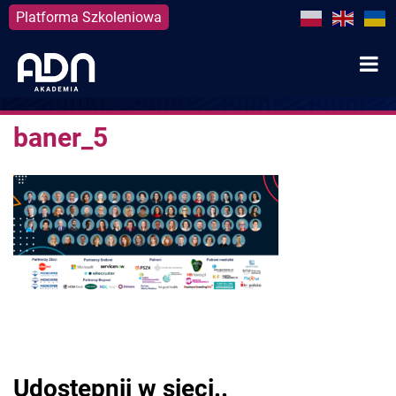
Platforma Szkoleniowa
Skip
to
content
baner_5
Udostępnij w sieci..