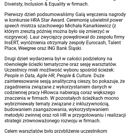
Diveristy, Inclusion & Equality w firmach.
Pierwszy dzień podsumowaliśmy Galą wręczenia nagrody
w konkursie HRA Star Award. Ceremonię uświetnił
power
speech
mistrza szachowego Michała Kanarkiewicz (z
którym zresztą później można było się zmierzyć w
rozgrywce). Laur zwycięzcy powędrował do zespołu firmy
InsERT, wyróżnienia otrzymały zespoły Eurocash, Talent
Place, Weegree oraz ING Bank Śląski.
Drugi dzień wydarzenia był w całości podzielony na
równoległe ścieżki tematyczne oraz sesję warsztatów.
Uczestnicy mieli możliwość wyboru spośród ścieżek:
People in Data, Agile HR, People & Culture.
Duże
zainteresowanie sesją analityczną cieszy, bo pokazuje, że
zagadnienia związane z wykorzystaniem danych w
codziennej pracy HRowca nabierają coraz większego
znaczenia w firmach. W pozostałych ścieżkach mocno
wybrzmiewały tematy związane z inkluzywnością,
budowaniem zaangażowania, wykorzystywaniem
metodyki zwinnej oraz roli HR w przygotowaniu i realizacji
strategii zrównoważonego rozwoju w firmach.
Celem warsztatów było przybliżenie uczestnikom