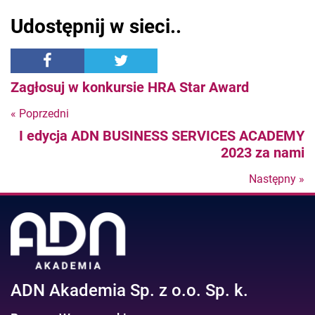
Udostępnij w sieci..
Zagłosuj w konkursie HRA Star Award
« Poprzedni
Nastepny
I edycja ADN BUSINESS SERVICES ACADEMY
post
2023 za nami
Następny »
N
po
ADN Akademia Sp. z o.o. Sp. k.