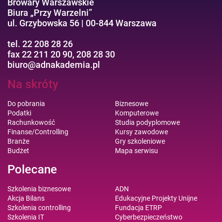
Browary Warszawskie
Biura „Przy Warzelni”
ul. Grzybowska 56 | 00-844 Warszawa
tel. 22 208 28 26
fax 22 211 20 90, 208 28 30
biuro@adnakademia.pl
Na skróty
Do pobrania
Biznesowe
Podatki
Komputerowe
Rachunkowość
Studia podyplomowe
Finanse/Controlling
Kursy zawodowe
Branże
Gry szkoleniowe
Budżet
Mapa serwisu
Polecane
Szkolenia biznesowe
ADN
Akcja Bilans
Edukacyjne Projekty Unijne
Szkolenia controlling
Fundacja ETRP
Szkolenia IT
Cyberbezpieczeństwo