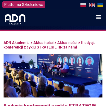
Platforma Szkoleniowa
Skip
to
content
ADN Akademia
>
Aktualności
>
Aktualności
>
II edycja
konferencji z cyklu STRATEGIE HR za nami
II edycja konferencji z cyklu STRATEGIE