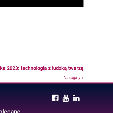
ka 2023: technologia z ludzką twarzą
Następny »
Nastepny
post
olecane