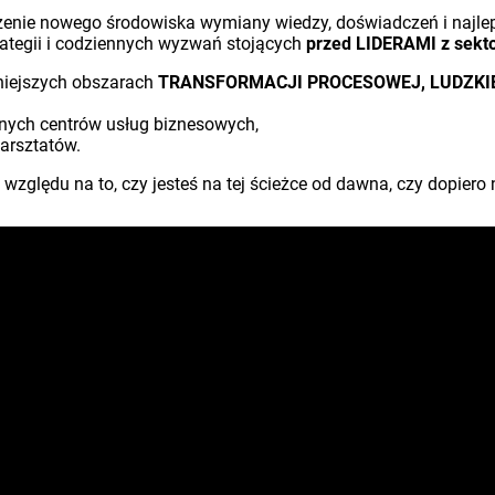
rzenie nowego środowiska wymiany wiedzy, doświadczeń i najlep
ategii i codziennych wyzwań stojących
przed LIDERAMI z sekto
żniejszych obszarach
TRANSFORMACJI PROCESOWEJ, LUDZKIE
żnych centrów usług biznesowych,
arsztatów.
z względu na to, czy jesteś na tej ścieżce od dawna, czy dopiero