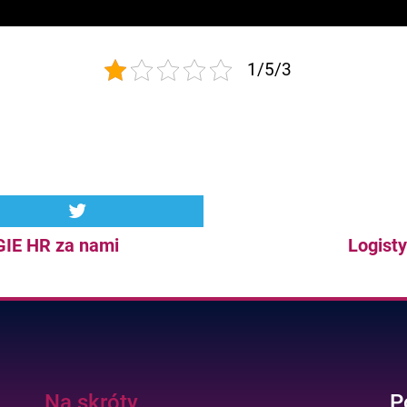
1/5/3
EGIE HR za nami
Logisty
Na skróty
P