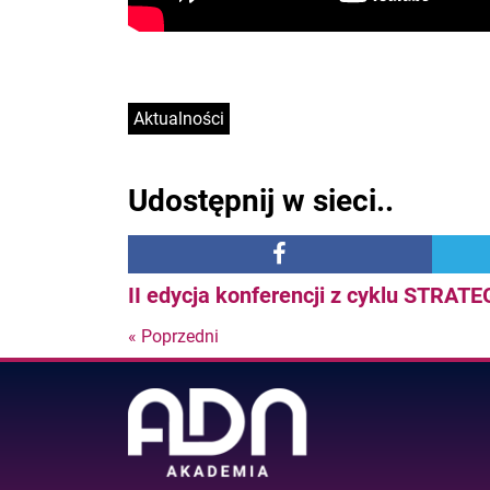
Aktualności
Udostępnij w sieci..
II edycja konferencji z cyklu STRAT
« Poprzedni
Nastepny
post