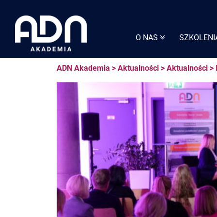
Skip
to
content
O NAS
SZKOLENI
ADN Akademia
>
Aktualności
>
Aktualności
>