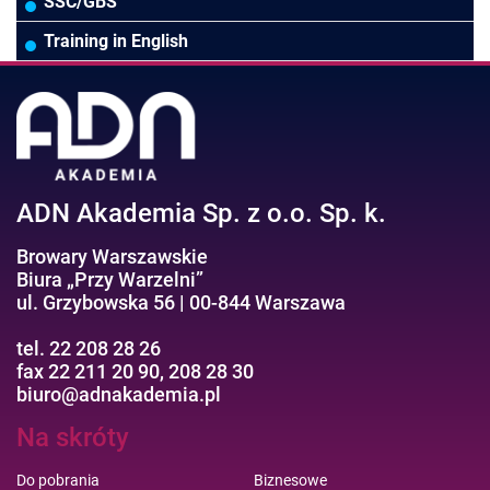
Wodociągi/Kanalizacja
Pozostałe
Prawo pracy
MS 365/SharePoint/Bazy danych
SSC/GBS
Pozostałe branże
Asystentka/Sekretarka
MS Project/Word/PowerPoint
Training in English
Negocjacje/Sprzedaż/Obsługa Klienta
Bezpieczeństwo/AI GPT
Efektywność osobista//Wellbeing
ADN Akademia Sp. z o.o. Sp. k.
Browary Warszawskie
Biura „Przy Warzelni”
ul. Grzybowska 56 | 00-844 Warszawa
tel. 22 208 28 26
fax 22 211 20 90, 208 28 30
biuro@adnakademia.pl
Na skróty
Do pobrania
Biznesowe