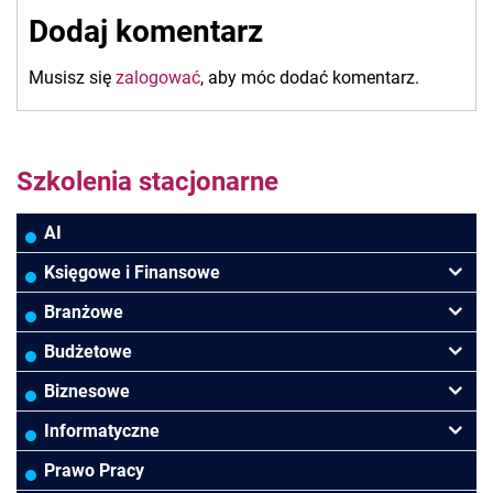
wpisu
Dodaj komentarz
Musisz się
zalogować
, aby móc dodać komentarz.
Szkolenia stacjonarne
AI
Księgowe i Finansowe
Podatki VAT/CIT/PIT
Branżowe
Rachunkowość
Banki
Budżetowe
Finanse
Budowlana/Deweloperska
Rachunkowość budżetowa
Biznesowe
Controlling
HoReCa
Kadry i płace
Przywództwo/Zarządzanie
Informatyczne
Rady Nadzorcze/Zarząd
TSL
Prawo
Zarządzanie projektami/Procesami
MS Excel/Makra/VBA
Prawo Pracy