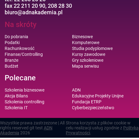
fax 22 211 20 90, 208 28 30
biuro@adnakademia.pl
Na skróty
Do pobrania
Biznesowe
Podatki
Komputerowe
Rachunkowość
Studia podyplomowe
Finanse/Controlling
Kursy zawodowe
Branże
Gry szkoleniowe
Budżet
Mapa serwisu
Polecane
Szkolenia biznesowe
ADN
Akcja Bilans
Edukacyjne Projekty Unijne
Szkolenia controlling
Fundacja ETRP
Szkolenia IT
Cyberbezpieczeństwo
Wszystkie prawa zastrzezone | All
Strona korzysta z plików cookie w
rights reserved git test
ADN
celu realizacji usług zgodnie z
Polityką
Akademia
2026
Prywatności
.