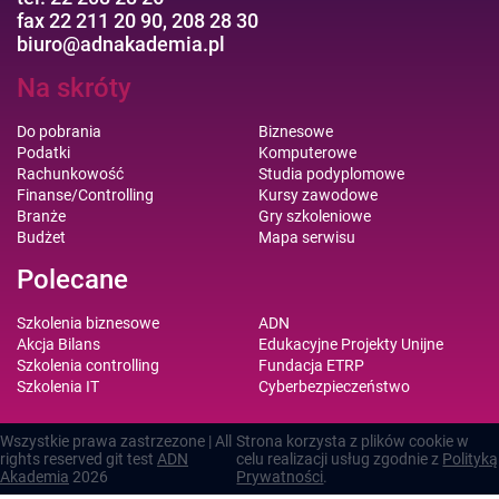
fax 22 211 20 90, 208 28 30
biuro@adnakademia.pl
Na skróty
Do pobrania
Biznesowe
Podatki
Komputerowe
Rachunkowość
Studia podyplomowe
Finanse/Controlling
Kursy zawodowe
Branże
Gry szkoleniowe
Budżet
Mapa serwisu
Polecane
Szkolenia biznesowe
ADN
Akcja Bilans
Edukacyjne Projekty Unijne
Szkolenia controlling
Fundacja ETRP
Szkolenia IT
Cyberbezpieczeństwo
Wszystkie prawa zastrzezone | All
Strona korzysta z plików cookie w
rights reserved git test
ADN
celu realizacji usług zgodnie z
Polityką
Akademia
2026
Prywatności
.