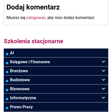
wpisu
Dodaj komentarz
Musisz się
zalogować
, aby móc dodać komentarz.
Szkolenia stacjonarne
AI
Księgowe i Finansowe
Podatki VAT/CIT/PIT
Branżowe
Rachunkowość
Banki
Budżetowe
Finanse
Budowlana/Deweloperska
Rachunkowość budżetowa
Biznesowe
Controlling
HoReCa
Kadry i płace
Przywództwo/Zarządzanie
Informatyczne
Rady Nadzorcze/Zarząd
TSL
Prawo
Zarządzanie projektami/Procesami
MS Excel/Makra/VBA
Prawo Pracy