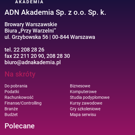
ADN Akademia Sp. z o.o. Sp. k.
Browary Warszawskie
Biura „Przy Warzelni”
ul. Grzybowska 56 | 00-844 Warszawa
tel. 22 208 28 26
fax 22 211 20 90, 208 28 30
biuro@adnakademia.pl
Na skróty
Do pobrania
Biznesowe
Podatki
Komputerowe
Rachunkowość
Studia podyplomowe
Finanse/Controlling
Kursy zawodowe
Branże
Gry szkoleniowe
Budżet
Mapa serwisu
Polecane