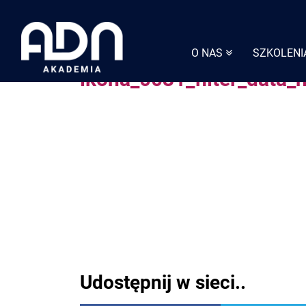
Skip
to
content
O NAS
SZKOLENI
ikona_0031_filter_data_
Udostępnij w sieci..