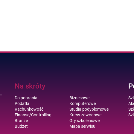
Na skróty
P
.
Do pobrania
Biznesowe
Sz
Podatki
Komputerowe
Akc
Rachunkowość
Studia podyplomowe
Szk
Finanse/Controlling
Kursy zawodowe
Szk
Branże
Gry szkoleniowe
Budżet
Mapa serwisu