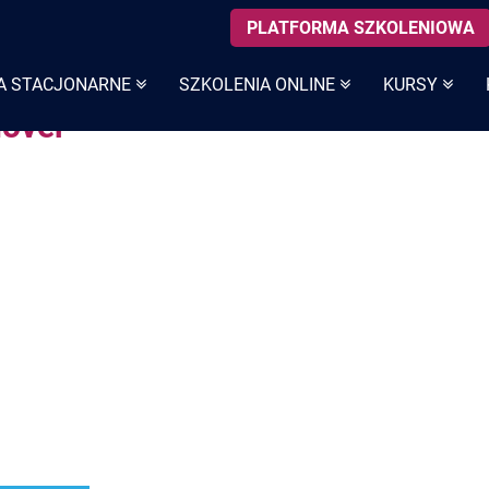
PLATFORMA SZKOLENIOWA
A STACJONARNE
SZKOLENIA ONLINE
KURSY
hover