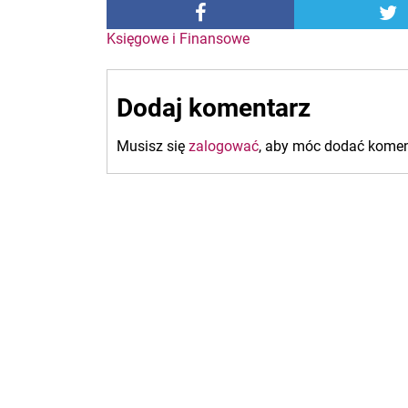
Nawigacja
Księgowe i Finansowe
wpisu
Dodaj komentarz
Musisz się
zalogować
, aby móc dodać komen