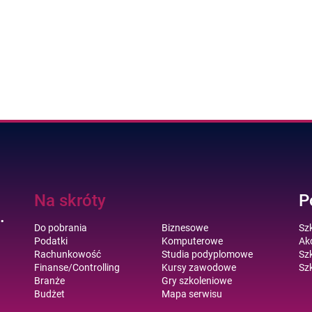
Na skróty
P
.
Do pobrania
Biznesowe
Sz
Podatki
Komputerowe
Akc
Rachunkowość
Studia podyplomowe
Szk
Finanse/Controlling
Kursy zawodowe
Szk
Branże
Gry szkoleniowe
Budżet
Mapa serwisu