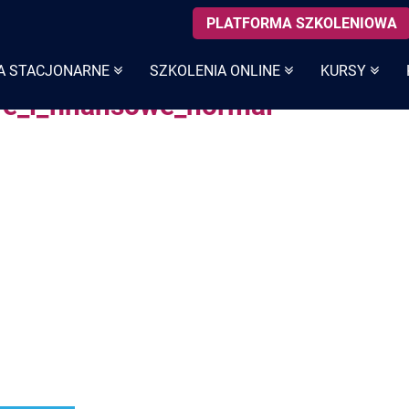
PLATFORMA SZKOLENIOWA
A STACJONARNE
SZKOLENIA ONLINE
KURSY
e_i_finansowe_normal