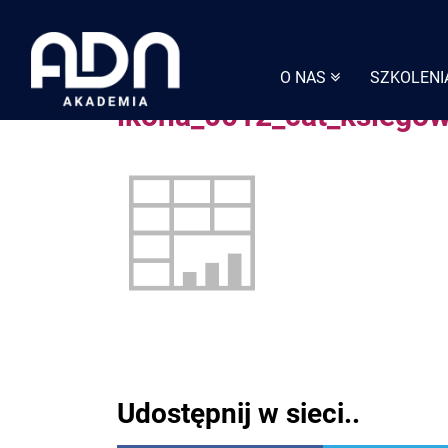
Skip
to
content
O NAS
SZKOLENI
ikona_0012_cat_ksiegow
Udostępnij w sieci..