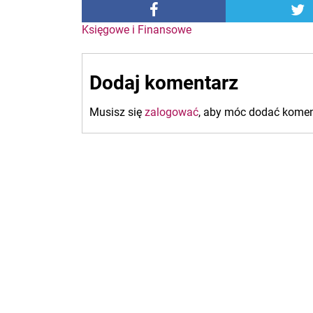
Nawigacja
Księgowe i Finansowe
wpisu
Dodaj komentarz
Musisz się
zalogować
, aby móc dodać komen