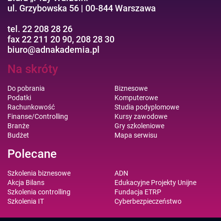
ul. Grzybowska 56 | 00-844 Warszawa
tel. 22 208 28 26
fax 22 211 20 90, 208 28 30
biuro@adnakademia.pl
Na skróty
Do pobrania
Biznesowe
Podatki
Komputerowe
Rachunkowość
Studia podyplomowe
Finanse/Controlling
Kursy zawodowe
Branże
Gry szkoleniowe
Budżet
Mapa serwisu
Polecane
Szkolenia biznesowe
ADN
Akcja Bilans
Edukacyjne Projekty Unijne
Szkolenia controlling
Fundacja ETRP
Szkolenia IT
Cyberbezpieczeństwo