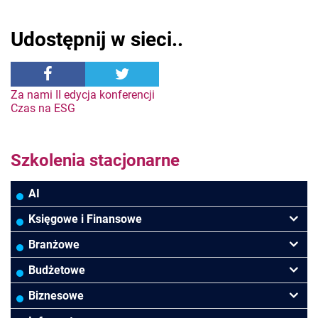
Udostępnij w sieci..
Nawigacja
Za nami II edycja konferencji
Czas na ESG
wpisu
Szkolenia stacjonarne
AI
Księgowe i Finansowe
Podatki VAT/CIT/PIT
Branżowe
Rachunkowość
Banki
Budżetowe
Finanse
Budowlana/Deweloperska
Rachunkowość budżetowa
Biznesowe