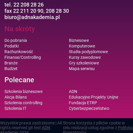
tel. 22 208 28 26
fax 22 211 20 90, 208 28 30
biuro@adnakademia.pl
Na skróty
Do pobrania
Biznesowe
Podatki
Komputerowe
Rachunkowość
Studia podyplomowe
Finanse/Controlling
Kursy zawodowe
Branże
Gry szkoleniowe
Budżet
Mapa serwisu
Polecane
Szkolenia biznesowe
ADN
Akcja Bilans
Edukacyjne Projekty Unijne
Szkolenia controlling
Fundacja ETRP
Szkolenia IT
Cyberbezpieczeństwo
Wszystkie prawa zastrzezone | All
Strona korzysta z plików cookie w
rights reserved git test
ADN
celu realizacji usług zgodnie z
Polityką
Akademia
2026
Prywatności
.