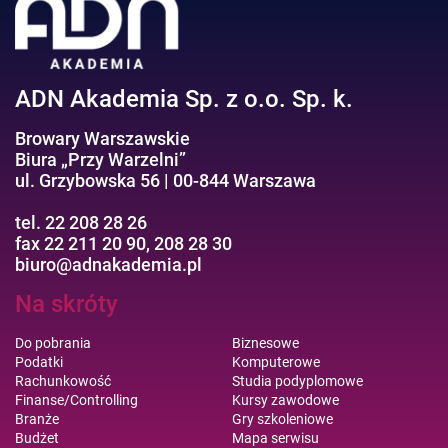
Efektywność osobista//Wellbeing
ADN Akademia Sp. z o.o. Sp. k.
Browary Warszawskie
Biura „Przy Warzelni”
ul. Grzybowska 56 | 00-844 Warszawa
tel. 22 208 28 26
fax 22 211 20 90, 208 28 30
biuro@adnakademia.pl
Na skróty
Do pobrania
Biznesowe
Podatki
Komputerowe
Rachunkowość
Studia podyplomowe
Finanse/Controlling
Kursy zawodowe
Branże
Gry szkoleniowe
Budżet
Mapa serwisu