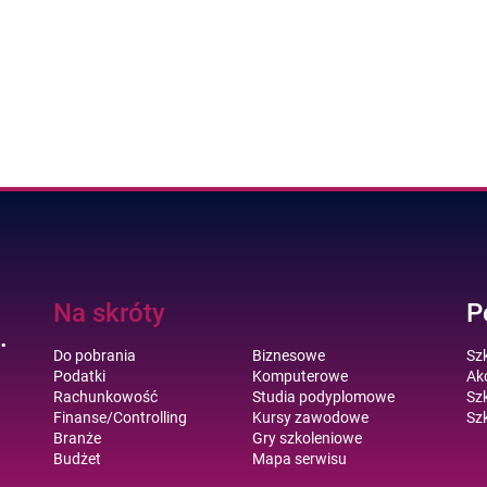
Na skróty
P
.
Do pobrania
Biznesowe
Sz
Podatki
Komputerowe
Akc
Rachunkowość
Studia podyplomowe
Szk
Finanse/Controlling
Kursy zawodowe
Szk
Branże
Gry szkoleniowe
Budżet
Mapa serwisu