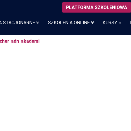
PLATFORMA SZKOLENIOWA
A STACJONARNE
SZKOLENIA ONLINE
KURSY
cher_adn_akademi