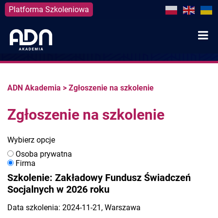
Platforma Szkoleniowa
Skip
to
content
ADN Akademia
>
Zgłoszenie na szkolenie
Zgłoszenie na szkolenie
Wybierz opcje
Osoba prywatna
Firma
Szkolenie: Zakładowy Fundusz Świadczeń
Socjalnych w 2026 roku
Data szkolenia: 2024-11-21, Warszawa