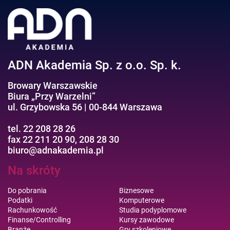
Negocjacje/Sprzedaż/Obsługa Klienta
Bezpieczeństwo/AI GPT
Efektywność osobista//Wellbeing
ADN Akademia Sp. z o.o. Sp. k.
Browary Warszawskie
Biura „Przy Warzelni”
ul. Grzybowska 56 | 00-844 Warszawa
tel. 22 208 28 26
fax 22 211 20 90, 208 28 30
biuro@adnakademia.pl
Na skróty
Do pobrania
Biznesowe
Podatki
Komputerowe
Rachunkowość
Studia podyplomowe
Finanse/Controlling
Kursy zawodowe
Branże
Gry szkoleniowe