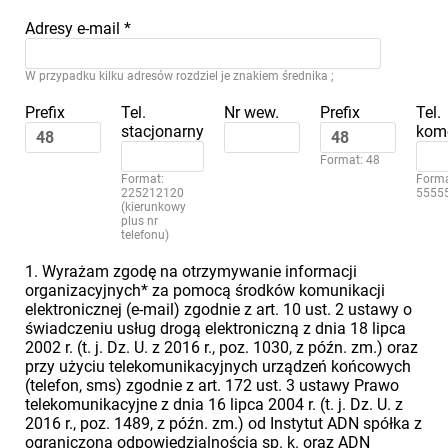
Adresy e-mail
*
W przypadku kilku adresów rozdziel je znakiem średnika ;
Prefix
Tel.
Nr wew.
Prefix
Tel.
stacjonarny
kom
Format: 48
Format:
Forma
225212120
5555
(kierunkowy
plus nr
telefonu)
1. Wyrażam zgodę na otrzymywanie informacji
organizacyjnych* za pomocą środków komunikacji
elektronicznej (e-mail) zgodnie z art. 10 ust. 2 ustawy o
świadczeniu usług drogą elektroniczną z dnia 18 lipca
2002 r. (t. j. Dz. U. z 2016 r., poz. 1030, z późn. zm.) oraz
przy użyciu telekomunikacyjnych urządzeń końcowych
(telefon, sms) zgodnie z art. 172 ust. 3 ustawy Prawo
telekomunikacyjne z dnia 16 lipca 2004 r. (t. j. Dz. U. z
2016 r., poz. 1489, z późn. zm.) od Instytut ADN spółka z
ograniczoną odpowiedzialnością sp. k. oraz ADN