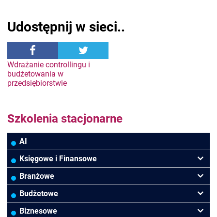
Udostępnij w sieci..
Nawigacja
Wdrażanie controllingu i
budżetowania w
przedsiębiorstwie
wpisu
Szkolenia stacjonarne
AI
Księgowe i Finansowe
Podatki VAT/CIT/PIT
Branżowe
Rachunkowość
Banki
Budżetowe
Finanse
Budowlana/Deweloperska
Rachunkowość budżetowa
Biznesowe