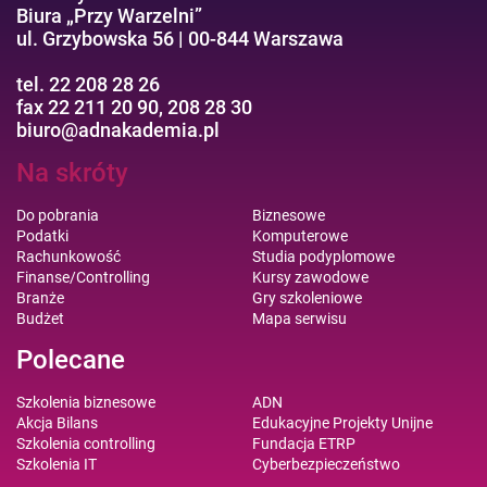
Biura „Przy Warzelni”
ul. Grzybowska 56 | 00-844 Warszawa
tel. 22 208 28 26
fax 22 211 20 90, 208 28 30
biuro@adnakademia.pl
Na skróty
Do pobrania
Biznesowe
Podatki
Komputerowe
Rachunkowość
Studia podyplomowe
Finanse/Controlling
Kursy zawodowe
Branże
Gry szkoleniowe
Budżet
Mapa serwisu
Polecane
Szkolenia biznesowe
ADN
Akcja Bilans
Edukacyjne Projekty Unijne
Szkolenia controlling
Fundacja ETRP
Szkolenia IT
Cyberbezpieczeństwo