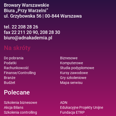
Browary Warszawskie
Biura „Przy Warzelni”
ul. Grzybowska 56 | 00-844 Warszawa
tel. 22 208 28 26
fax 22 211 20 90, 208 28 30
biuro@adnakademia.pl
Na skróty
Do pobrania
Biznesowe
Podatki
Komputerowe
Rachunkowość
Studia podyplomowe
Finanse/Controlling
Kursy zawodowe
Branże
Gry szkoleniowe
Budżet
Mapa serwisu
Polecane
Szkolenia biznesowe
ADN
Akcja Bilans
Edukacyjne Projekty Unijne
Szkolenia controlling
Fundacja ETRP