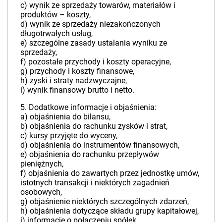
c) wynik ze sprzedaży towarów, materiałów i
produktów – koszty,
d) wynik ze sprzedaży niezakończonych
długotrwałych usług,
e) szczególne zasady ustalania wyniku ze
sprzedaży,
f) pozostałe przychody i koszty operacyjne,
g) przychody i koszty finansowe,
h) zyski i straty nadzwyczajne,
i) wynik finansowy brutto i netto.
5. Dodatkowe informacje i objaśnienia:
a) objaśnienia do bilansu,
b) objaśnienia do rachunku zysków i strat,
c) kursy przyjęte do wyceny,
d) objaśnienia do instrumentów finansowych,
e) objaśnienia do rachunku przepływów
pieniężnych,
f) objaśnienia do zawartych przez jednostkę umów,
istotnych transakcji i niektórych zagadnień
osobowych,
g) objaśnienie niektórych szczególnych zdarzeń,
h) objaśnienia dotyczące składu grupy kapitałowej,
i) informacje o połączeniu spółek,