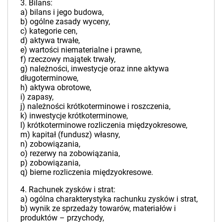
3. Bilans:
a) bilans i jego budowa,
b) ogólne zasady wyceny,
c) kategorie cen,
d) aktywa trwałe,
e) wartości niematerialne i prawne,
f) rzeczowy majątek trwały,
g) należności, inwestycje oraz inne aktywa
długoterminowe,
h) aktywa obrotowe,
i) zapasy,
j) należności krótkoterminowe i roszczenia,
k) inwestycje krótkoterminowe,
l) krótkoterminowe rozliczenia międzyokresowe,
m) kapitał (fundusz) własny,
n) zobowiązania,
o) rezerwy na zobowiązania,
p) zobowiązania,
q) bierne rozliczenia międzyokresowe.
4. Rachunek zysków i strat:
a) ogólna charakterystyka rachunku zysków i strat,
b) wynik ze sprzedaży towarów, materiałów i
produktów – przychody,