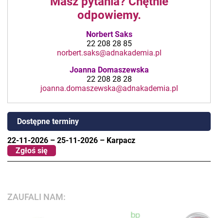
Masz pytania? Chętnie
odpowiemy.
Norbert Saks
22 208 28 85
norbert.saks@adnakademia.pl
Joanna Domaszewska
22 208 28 28
joanna.domaszewska@adnakademia.pl
Dostępne terminy
22-11-2026
–
25-11-2026
–
Karpacz
Zgłoś się
ZAUFALI NAM: