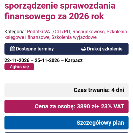
sporządzenie sprawozdania
finansowego za 2026 rok
Kategoria:
Podatki VAT/CIT/PIT
,
Rachunkowość
,
Szkolenia
księgowe i finansowe
,
Szkolenia wyjazdowe
Dostępne terminy
Drukuj szkolenie
22-11-2026
–
25-11-2026
–
Karpacz
Zgłoś się
Czas trwania: 4 dni
Cena za osobę: 3890 zł+ 23% VAT
Szczegółowy plan