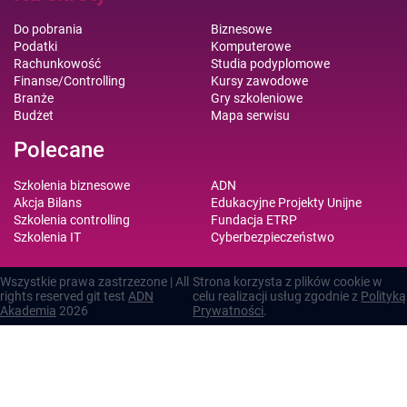
Do pobrania
Biznesowe
Podatki
Komputerowe
Rachunkowość
Studia podyplomowe
Finanse/Controlling
Kursy zawodowe
Branże
Gry szkoleniowe
Budżet
Mapa serwisu
Polecane
Szkolenia biznesowe
ADN
Akcja Bilans
Edukacyjne Projekty Unijne
Szkolenia controlling
Fundacja ETRP
Szkolenia IT
Cyberbezpieczeństwo
Wszystkie prawa zastrzezone | All
Strona korzysta z plików cookie w
rights reserved git test
ADN
celu realizacji usług zgodnie z
Polityką
Akademia
2026
Prywatności
.