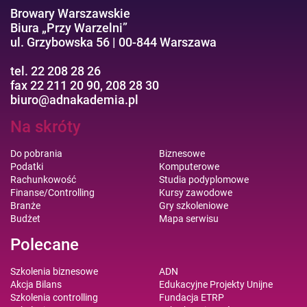
Browary Warszawskie
Biura „Przy Warzelni”
ul. Grzybowska 56 | 00-844 Warszawa
tel. 22 208 28 26
fax 22 211 20 90, 208 28 30
biuro@adnakademia.pl
Na skróty
Do pobrania
Biznesowe
Podatki
Komputerowe
Rachunkowość
Studia podyplomowe
Finanse/Controlling
Kursy zawodowe
Branże
Gry szkoleniowe
Budżet
Mapa serwisu
Polecane
Szkolenia biznesowe
ADN
Akcja Bilans
Edukacyjne Projekty Unijne
Szkolenia controlling
Fundacja ETRP