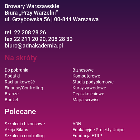
Browary Warszawskie
Biura „Przy Warzelni”
ul. Grzybowska 56 | 00-844 Warszawa
tel. 22 208 28 26
fax 22 211 20 90, 208 28 30
biuro@adnakademia.pl
Na skróty
Do pobrania
Biznesowe
Podatki
Komputerowe
Rachunkowość
Studia podyplomowe
Finanse/Controlling
Kursy zawodowe
Branże
Gry szkoleniowe
Budżet
Mapa serwisu
Polecane
Szkolenia biznesowe
ADN
Akcja Bilans
Edukacyjne Projekty Unijne
Szkolenia controlling
Fundacja ETRP