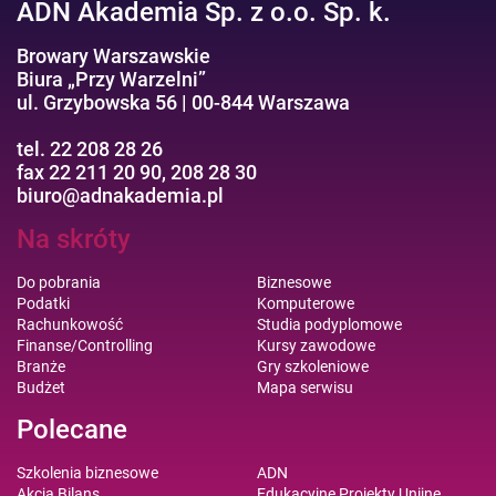
ADN Akademia Sp. z o.o. Sp. k.
Browary Warszawskie
Biura „Przy Warzelni”
ul. Grzybowska 56 | 00-844 Warszawa
tel. 22 208 28 26
fax 22 211 20 90, 208 28 30
biuro@adnakademia.pl
Na skróty
Do pobrania
Biznesowe
Podatki
Komputerowe
Rachunkowość
Studia podyplomowe
Finanse/Controlling
Kursy zawodowe
Branże
Gry szkoleniowe
Budżet
Mapa serwisu
Polecane
Szkolenia biznesowe
ADN
Akcja Bilans
Edukacyjne Projekty Unijne