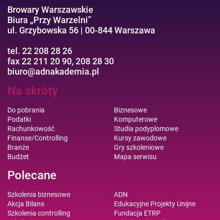
Browary Warszawskie
Biura „Przy Warzelni”
ul. Grzybowska 56 | 00-844 Warszawa
tel. 22 208 28 26
fax 22 211 20 90, 208 28 30
biuro@adnakademia.pl
Na skróty
Do pobrania
Biznesowe
Podatki
Komputerowe
Rachunkowość
Studia podyplomowe
Finanse/Controlling
Kursy zawodowe
Branże
Gry szkoleniowe
Budżet
Mapa serwisu
Polecane
Szkolenia biznesowe
ADN
Akcja Bilans
Edukacyjne Projekty Unijne
Szkolenia controlling
Fundacja ETRP