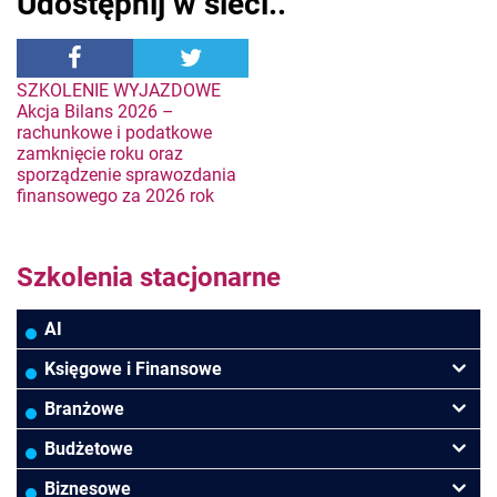
Udostępnij w sieci..
Nawigacja
SZKOLENIE WYJAZDOWE
Akcja Bilans 2026 –
rachunkowe i podatkowe
wpisu
zamknięcie roku oraz
sporządzenie sprawozdania
finansowego za 2026 rok
Szkolenia stacjonarne
AI
Księgowe i Finansowe
Podatki VAT/CIT/PIT
Branżowe
Rachunkowość
Banki
Budżetowe
Finanse
Budowlana/Deweloperska
Rachunkowość budżetowa
Biznesowe