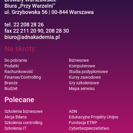
Biura „Przy Warzelni”
ul. Grzybowska 56 | 00-844 Warszawa
tel. 22 208 28 26
fax 22 211 20 90, 208 28 30
biuro@adnakademia.pl
Na skróty
Do pobrania
Biznesowe
Podatki
Komputerowe
Rachunkowość
Studia podyplomowe
Finanse/Controlling
Kursy zawodowe
Branże
Gry szkoleniowe
Budżet
Mapa serwisu
Polecane
Szkolenia biznesowe
ADN
Akcja Bilans
Edukacyjne Projekty Unijne
Szkolenia controlling
Fundacja ETRP
Szkolenia IT
Cyberbezpieczeństwo