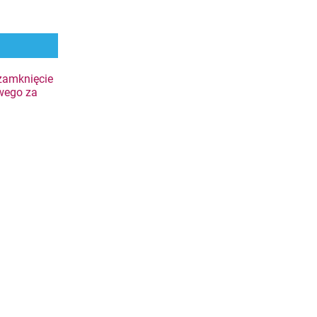
zamknięcie
wego za