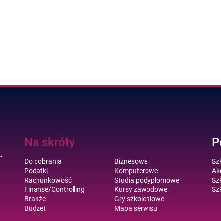
Na skróty
P
.
Do pobrania
Biznesowe
Sz
Podatki
Komputerowe
Akc
Rachunkowość
Studia podyplomowe
Szk
Finanse/Controlling
Kursy zawodowe
Szk
Branże
Gry szkoleniowe
Budżet
Mapa serwisu