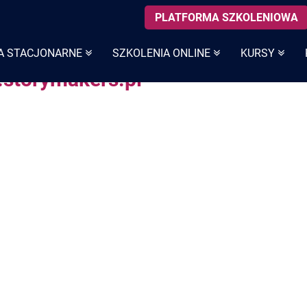
PLATFORMA SZKOLENIOWA
A STACJONARNE
SZKOLENIA ONLINE
KURSY
w.storymakers.pl