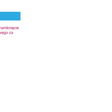
zamknięcie
wego za