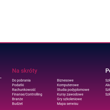
Na skróty
P
.
Do pobrania
Biznesowe
Sz
Podatki
Komputerowe
Akc
Rachunkowość
Studia podyplomowe
Szk
Finanse/Controlling
Kursy zawodowe
Szk
Branże
Gry szkoleniowe
Budżet
Mapa serwisu