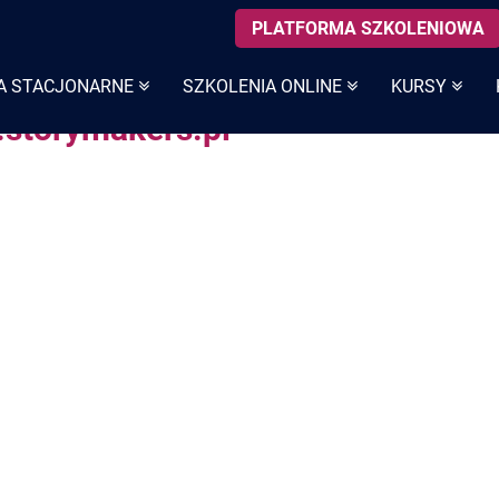
PLATFORMA SZKOLENIOWA
A STACJONARNE
SZKOLENIA ONLINE
KURSY
w.storymakers.pl