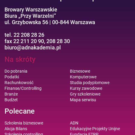
Browary Warszawskie
Biura „Przy Warzelni”
ul. Grzybowska 56 | 00-844 Warszawa
tel. 22 208 28 26
fax 22 211 20 90, 208 28 30
biuro@adnakademia.pl
Na skróty
Do pobrania
Biznesowe
Podatki
Komputerowe
Rachunkowość
Studia podyplomowe
Finanse/Controlling
Kursy zawodowe
Branże
Gry szkoleniowe
Budżet
Mapa serwisu
Polecane
Szkolenia biznesowe
ADN
Akcja Bilans
Edukacyjne Projekty Unijne
Szkolenia controlling
Fundacja ETRP