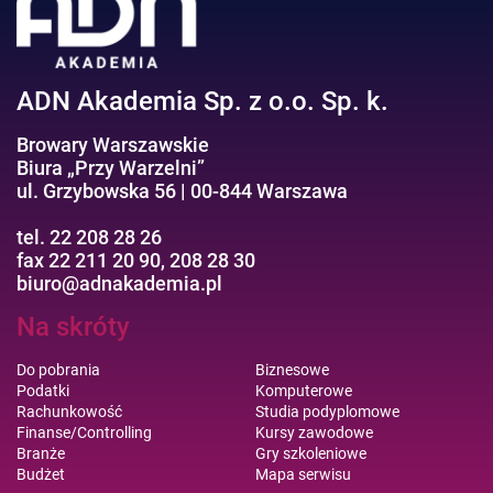
Efektywność osobista//Wellbeing
ADN Akademia Sp. z o.o. Sp. k.
Browary Warszawskie
Biura „Przy Warzelni”
ul. Grzybowska 56 | 00-844 Warszawa
tel. 22 208 28 26
fax 22 211 20 90, 208 28 30
biuro@adnakademia.pl
Na skróty
Do pobrania
Biznesowe
Podatki
Komputerowe
Rachunkowość
Studia podyplomowe
Finanse/Controlling
Kursy zawodowe
Branże
Gry szkoleniowe
Budżet
Mapa serwisu