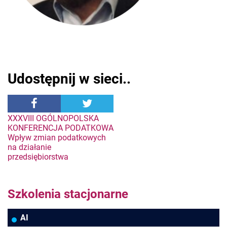
Udostępnij w sieci..
Nawigacja
XXXVIII OGÓLNOPOLSKA
KONFERENCJA PODATKOWA
Wpływ zmian podatkowych
wpisu
na działanie
przedsiębiorstwa
Szkolenia stacjonarne
AI