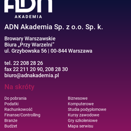
Efektywność osobista//Wellbeing
ADN Akademia Sp. z o.o. Sp. k.
Browary Warszawskie
Biura „Przy Warzelni”
ul. Grzybowska 56 | 00-844 Warszawa
tel. 22 208 28 26
fax 22 211 20 90, 208 28 30
biuro@adnakademia.pl
Na skróty
Do pobrania
Biznesowe
Podatki
Komputerowe
Rachunkowość
Studia podyplomowe
Finanse/Controlling
Kursy zawodowe
Branże
Gry szkoleniowe
Budżet
Mapa serwisu