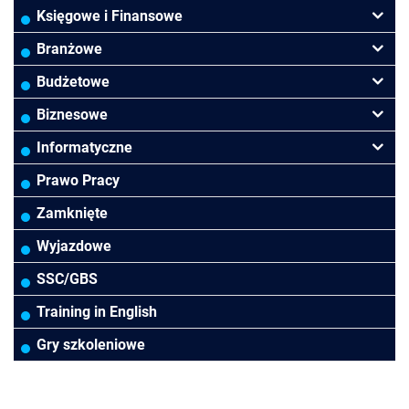
Księgowe i Finansowe
Podatki VAT/CIT/PIT
Branżowe
Rachunkowość
Banki
Budżetowe
Finanse
Budowlana/Deweloperska
Rachunkowość budżetowa
Biznesowe
Controlling
HoReCa
Kadry i płace
Przywództwo/Zarządzanie
Informatyczne
Rady Nadzorcze/Zarząd
TSL
Prawo
Zarządzanie projektami/Procesami
MS Excel/Makra/VBA
Prawo Pracy
Biura rachunkowe
Ubezpieczenia
Podatki
HR/Zarządzanie Kapitałem Ludzkim
Power BI/Power Query/Dashboardy
Zamknięte
Prawo-Kadry i płace
Wodociągi/Kanalizacja
Pozostałe
Prawo pracy
MS 365/SharePoint/Bazy danych
Wyjazdowe
Pozostałe branże
Asystentka/Sekretarka
MS Project/Word/PowerPoint
SSC/GBS
Negocjacje/Sprzedaż/Obsługa Klienta
Bezpieczeństwo/AI GPT
Training in English
Efektywność osobista/Wellbeing
Gry szkoleniowe