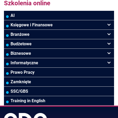
Szkolenia online
AI
Księgowe i Finansowe
Podatki
Branżowe
Rachunkowość
Banki
Budżetowe
Finanse
Budownictwo/Deweloperka
Rachunkowość Budżetowa
Biznesowe
Controlling
HoReCa
Kadry i płace
Przywództwo/Zarządzanie
Informatyczne
Rady Nadzorcze/Zarząd
TSL
Prawo
Zarządzanie projektami/Procesami
MS Excel/Makra/VBA
Prawo Pracy
Biura rachunkowe
Ubezpieczenia
Podatki
HR/Zarządzanie Kapitałem Ludzkim
Online Power BI/Power Query/Dashboardy
Zamknięte
Wodociągi/Kanalizacja
Pozostałe
Prawo pracy
MS 365/SharePoint/Bazy danych
SSC/GBS
Pozostałe branże
Asystentka/Sekretarka
MS Project/Word/PowerPoint
Training in English
Negocjacje/Sprzedaż/Obsługa Klienta
Bezpieczeństwo/AI GPT