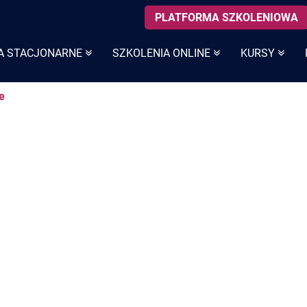
PLATFORMA SZKOLENIOWA
A STACJONARNE
SZKOLENIA ONLINE
KURSY
e