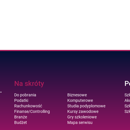
Na skróty
P
.
Do pobrania
Biznesowe
Sz
Podatki
Komputerowe
Akc
Rachunkowość
Studia podyplomowe
Szk
Finanse/Controlling
Kursy zawodowe
Szk
Branże
Gry szkoleniowe
Budżet
Mapa serwisu