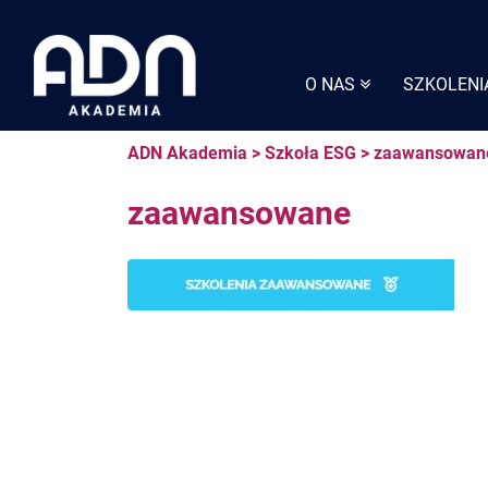
Skip
to
content
O NAS
SZKOLENI
ADN Akademia
>
Szkoła ESG
>
zaawansowan
zaawansowane