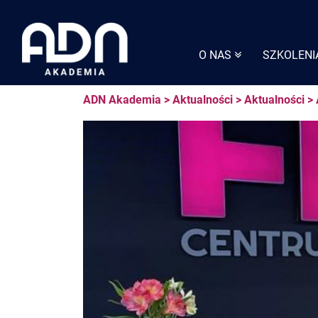
Skip
to
content
O NAS
SZKOLENI
ADN Akademia
>
Aktualności
>
Aktualności
>