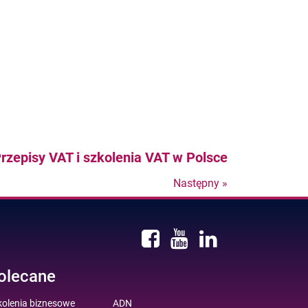
rzepisy VAT i szkolenia VAT w Polsce
Następny »
Nastepny
post
olecane
kolenia biznesowe
ADN