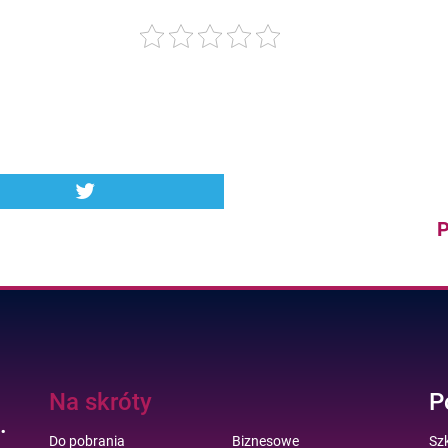
P
Na skróty
P
.
Do pobrania
Biznesowe
Sz