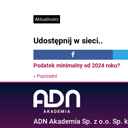
Aktualności
Udostępnij w sieci..
Podatek minimalny od 2024 roku?
« Poprzedni
Nastepny
post
ADN Akademia Sp. z o.o. Sp. k