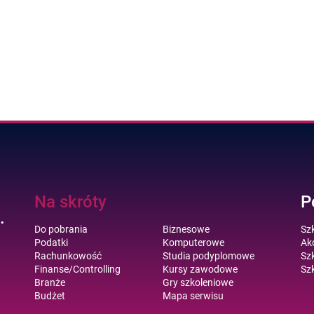
Na skróty
P
.
Do pobrania
Biznesowe
Sz
Podatki
Komputerowe
Akc
Rachunkowość
Studia podyplomowe
Szk
Finanse/Controlling
Kursy zawodowe
Szk
Branże
Gry szkoleniowe
Budżet
Mapa serwisu