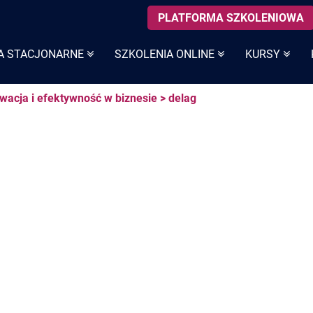
PLATFORMA SZKOLENIOWA
A STACJONARNE
SZKOLENIA ONLINE
KURSY
wacja i efektywność w biznesie
>
delag