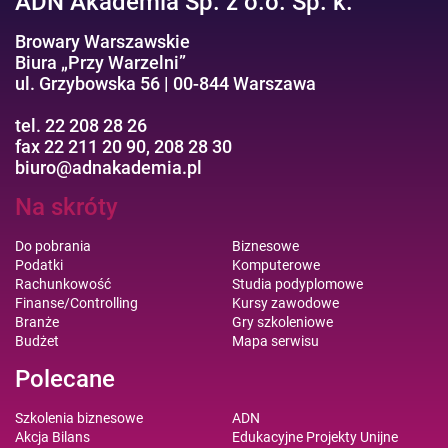
ADN Akademia Sp. z o.o. Sp. k.
Browary Warszawskie
Biura „Przy Warzelni”
ul. Grzybowska 56 | 00-844 Warszawa
tel. 22 208 28 26
fax 22 211 20 90, 208 28 30
biuro@adnakademia.pl
Na skróty
Do pobrania
Biznesowe
Podatki
Komputerowe
Rachunkowość
Studia podyplomowe
Finanse/Controlling
Kursy zawodowe
Branże
Gry szkoleniowe
Budżet
Mapa serwisu
Polecane
Szkolenia biznesowe
ADN
Akcja Bilans
Edukacyjne Projekty Unijne