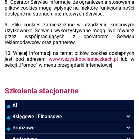
8. Operator Serwisu informuje, że ograniczenia stosowania
plików cookies mogą wpłynąć na niektóre funkcjonalności
dostępne na stronach internetowych Serwisu.
9. Pliki cookies zamieszczane w urządzeniu końcowym
Użytkownika Serwisu wykorzystywane mogą być również
przez współpracujących z operatorem Serwisu
reklamodawców oraz partnerów.
10. Więcej informacji na temat plików cookies dostępnych
jest pod adresem
www.wszystkoociasteczkach.pl
lub w
sekcji „Pomoc” w menu przeglądarki internetowej.
Szkolenia stacjonarne
AI
Księgowe i Finansowe
Podatki VAT/CIT/PIT
Branżowe
Rachunkowość
Banki
Budżetowe