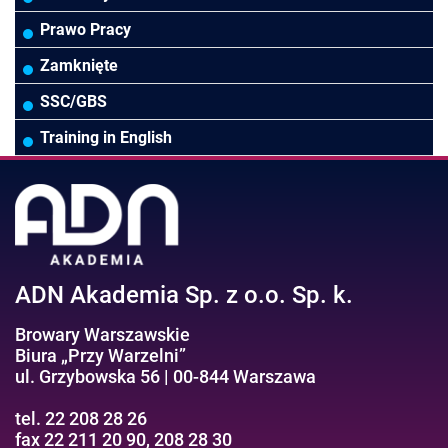
Rady Nadzorcze/Zarząd
TSL
Prawo
Zarządzanie projektami/Procesami
MS Excel/Makra/VBA
Prawo Pracy
Biura rachunkowe
Ubezpieczenia
Podatki
HR/Zarządzanie Kapitałem Ludzkim
Online Power BI/Power Query/Dashboardy
Zamknięte
Wodociągi/Kanalizacja
Pozostałe
Prawo pracy
MS 365/SharePoint/Bazy danych
SSC/GBS
Pozostałe branże
Asystentka/Sekretarka
MS Project/Word/PowerPoint
Training in English
Negocjacje/Sprzedaż/Obsługa Klienta
Bezpieczeństwo/AI GPT
Efektywność osobista//Wellbeing
ADN Akademia Sp. z o.o. Sp. k.
Browary Warszawskie
Biura „Przy Warzelni”
ul. Grzybowska 56 | 00-844 Warszawa
tel. 22 208 28 26
fax 22 211 20 90, 208 28 30