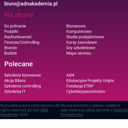
biuro@adnakademia.pl
Na skróty
Do pobrania
Biznesowe
Podatki
Komputerowe
Rachunkowość
Studia podyplomowe
Finanse/Controlling
Kursy zawodowe
Branże
Gry szkoleniowe
Budżet
Mapa serwisu
Polecane
Szkolenia biznesowe
ADN
Akcja Bilans
Edukacyjne Projekty Unijne
Szkolenia controlling
Fundacja ETRP
Szkolenia IT
Cyberbezpieczeństwo
Wszystkie prawa zastrzezone | All
Strona korzysta z plików cookie w
rights reserved git test
ADN
celu realizacji usług zgodnie z
Polityką
Akademia
2026
Prywatności
.