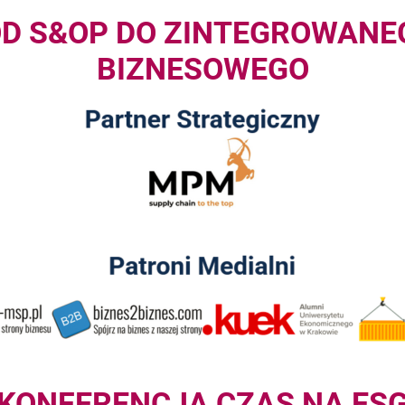
OD S&OP DO ZINTEGROWANE
BIZNESOWEGO
KONFERENCJA CZAS NA ES