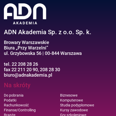
Negocjacje/Sprzedaż/Obsługa Klienta
Bezpieczeństwo/AI GPT
Efektywność osobista//Wellbeing
ADN Akademia Sp. z o.o. Sp. k.
Browary Warszawskie
Biura „Przy Warzelni”
ul. Grzybowska 56 | 00-844 Warszawa
tel. 22 208 28 26
fax 22 211 20 90, 208 28 30
biuro@adnakademia.pl
Na skróty
Do pobrania
Biznesowe
Podatki
Komputerowe
Rachunkowość
Studia podyplomowe
Finanse/Controlling
Kursy zawodowe
Branże
Gry szkoleniowe