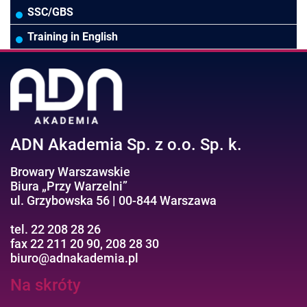
Wodociągi/Kanalizacja
Pozostałe
Prawo pracy
MS 365/SharePoint/Bazy danych
SSC/GBS
Pozostałe branże
Asystentka/Sekretarka
MS Project/Word/PowerPoint
Training in English
Negocjacje/Sprzedaż/Obsługa Klienta
Bezpieczeństwo/AI GPT
Efektywność osobista//Wellbeing
ADN Akademia Sp. z o.o. Sp. k.
Browary Warszawskie
Biura „Przy Warzelni”
ul. Grzybowska 56 | 00-844 Warszawa
tel. 22 208 28 26
fax 22 211 20 90, 208 28 30
biuro@adnakademia.pl
Na skróty