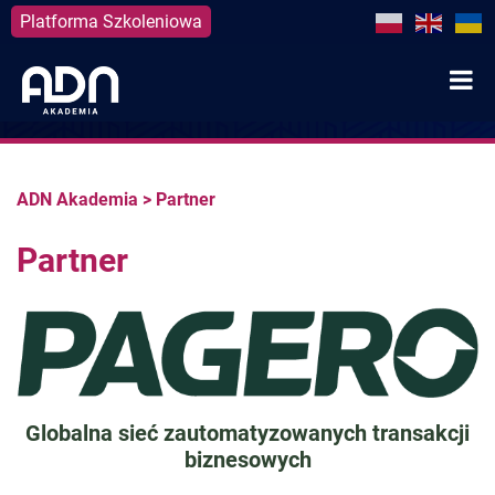
Platforma Szkoleniowa
Skip
to
content
ADN Akademia
>
Partner
Partner
Globalna sieć zautomatyzowanych transakcji
biznesowych