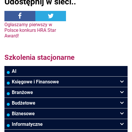
Udostępnij w sieci..
Nawigacja
Ogłaszamy pierwszy w
Polsce konkurs HRA Star
Award!
wpisu
Szkolenia stacjonarne
AI
Księgowe i Finansowe
Podatki VAT/CIT/PIT
Branżowe
Rachunkowość
Banki
Budżetowe
Finanse
Budowlana/Deweloperska
Rachunkowość budżetowa
Biznesowe
Controlling
HoReCa
Kadry i płace
Przywództwo/Zarządzanie
Informatyczne