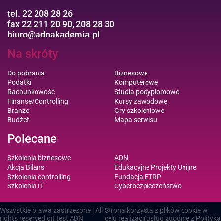
tel. 22 208 28 26
fax 22 211 20 90, 208 28 30
biuro@adnakademia.pl
Na skróty
Do pobrania
Biznesowe
Podatki
Komputerowe
Rachunkowość
Studia podyplomowe
Finanse/Controlling
Kursy zawodowe
Branże
Gry szkoleniowe
Budżet
Mapa serwisu
Polecane
Szkolenia biznesowe
ADN
Akcja Bilans
Edukacyjne Projekty Unijne
Szkolenia controlling
Fundacja ETRP
Szkolenia IT
Cyberbezpieczeństwo
Wszystkie prawa zastrzezone | All
Strona korzysta z plików cookie w
rights reserved git test
ADN
celu realizacji usług zgodnie z
Polityką