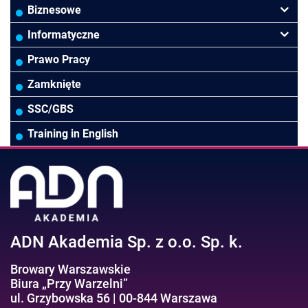
Finanse
Budownictwo/Deweloperka
Rachunkowość Budżetowa
Biznesowe
Controlling
HoReCa
Kadry i płace
Przywództwo/Zarządzanie
Informatyczne
Rady Nadzorcze/Zarząd
TSL
Prawo
Zarządzanie projektami/Procesami
MS Excel/Makra/VBA
Prawo Pracy
Biura rachunkowe
Ubezpieczenia
Podatki
HR/Zarządzanie Kapitałem Ludzkim
Online Power BI/Power Query/Dashboardy
Zamknięte
Wodociągi/Kanalizacja
Pozostałe
Prawo pracy
MS 365/SharePoint/Bazy danych
SSC/GBS
Pozostałe branże
Asystentka/Sekretarka
MS Project/Word/PowerPoint
Training in English
Negocjacje/Sprzedaż/Obsługa Klienta
Bezpieczeństwo/AI GPT
Efektywność osobista//Wellbeing
ADN Akademia Sp. z o.o. Sp. k.
Browary Warszawskie
Biura „Przy Warzelni”
ul. Grzybowska 56 | 00-844 Warszawa