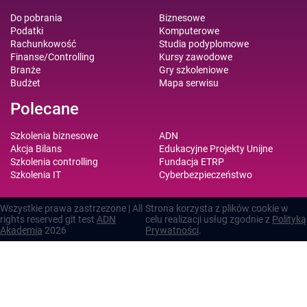
Do pobrania
Biznesowe
Podatki
Komputerowe
Rachunkowość
Studia podyplomowe
Finanse/Controlling
Kursy zawodowe
Branże
Gry szkoleniowe
Budżet
Mapa serwisu
Polecane
Szkolenia biznesowe
ADN
Akcja Bilans
Edukacyjne Projekty Unijne
Szkolenia controlling
Fundacja ETRP
Szkolenia IT
Cyberbezpieczeństwo
Wszystkie prawa zastrzezone | All
Strona korzysta z plików cookie w
rights reserved git test
ADN
celu realizacji usług zgodnie z
Polityką
Akademia
2026
Prywatności
.