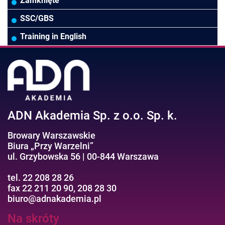
Biura rachunkowe
Ubezpieczenia
Podatki
HR/Zarządzanie Kapitałem Ludzkim
Online Power BI/Power Query/Dashboardy
Zamknięte
Wodociągi/Kanalizacja
Pozostałe
Prawo pracy
MS 365/SharePoint/Bazy danych
SSC/GBS
Pozostałe branże
Asystentka/Sekretarka
MS Project/Word/PowerPoint
Training in English
Negocjacje/Sprzedaż/Obsługa Klienta
Bezpieczeństwo/AI GPT
Efektywność osobista//Wellbeing
ADN Akademia Sp. z o.o. Sp. k.
Browary Warszawskie
Biura „Przy Warzelni”
ul. Grzybowska 56 | 00-844 Warszawa
tel. 22 208 28 26
fax 22 211 20 90, 208 28 30
biuro@adnakademia.pl
Na skróty