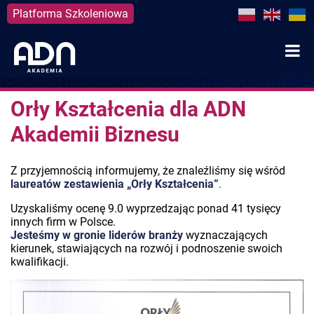
Platforma Szkoleniowa
Skip
to
content
Orły Kształcenia dla ADN
Akademii Biznesu
Z przyjemnością informujemy, że znaleźliśmy się wśród
laureatów zestawienia „Orły Kształcenia”
.
Uzyskaliśmy ocenę 9.0 wyprzedzając ponad 41 tysięcy
innych firm w Polsce.
Jesteśmy w gronie liderów branży
wyznaczających
kierunek, stawiających na rozwój i podnoszenie swoich
kwalifikacji.