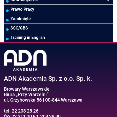
Rady Nadzorcze/Zarząd
TSL
Prawo
Zarządzanie projektami/Procesami
MS Excel/Makra/VBA
Prawo Pracy
Biura rachunkowe
Ubezpieczenia
Podatki
HR/Zarządzanie Kapitałem Ludzkim
Online Power BI/Power Query/Dashboardy
Zamknięte
Wodociągi/Kanalizacja
Pozostałe
Prawo pracy
MS 365/SharePoint/Bazy danych
SSC/GBS
Pozostałe branże
Asystentka/Sekretarka
MS Project/Word/PowerPoint
Training in English
Negocjacje/Sprzedaż/Obsługa Klienta
Bezpieczeństwo/AI GPT
Efektywność osobista//Wellbeing
ADN Akademia Sp. z o.o. Sp. k.
Browary Warszawskie
Biura „Przy Warzelni”
ul. Grzybowska 56 | 00-844 Warszawa
tel. 22 208 28 26
fax 22 211 20 90, 208 28 30