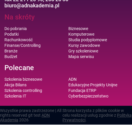
biuro@adnakademia.pl
Na skróty
Do pobrania
Biznesowe
Podatki
Komputerowe
Rachunkowość
Studia podyplomowe
Finanse/Controlling
Kursy zawodowe
Branże
Gry szkoleniowe
Budżet
Mapa serwisu
Polecane
Szkolenia biznesowe
ADN
Akcja Bilans
Edukacyjne Projekty Unijne
Szkolenia controlling
Fundacja ETRP
Szkolenia IT
Cyberbezpieczeństwo
Wszystkie prawa zastrzezone | All
Strona korzysta z plików cookie w
rights reserved git test
ADN
celu realizacji usług zgodnie z
Polityką
Akademia
2026
Prywatności
.