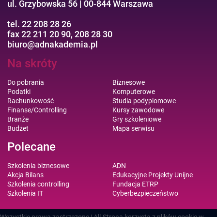
ul. Grzybowska 56 | 00-844 Warszawa
tel. 22 208 28 26
fax 22 211 20 90, 208 28 30
biuro@adnakademia.pl
Na skróty
Do pobrania
Biznesowe
Podatki
Komputerowe
Rachunkowość
Studia podyplomowe
Finanse/Controlling
Kursy zawodowe
Branże
Gry szkoleniowe
Budżet
Mapa serwisu
Polecane
Szkolenia biznesowe
ADN
Akcja Bilans
Edukacyjne Projekty Unijne
Szkolenia controlling
Fundacja ETRP
Szkolenia IT
Cyberbezpieczeństwo