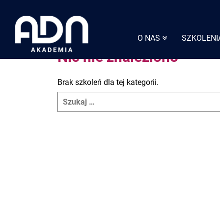
Skip
to
content
O NAS
SZKOLENI
Nic nie znaleziono
Brak szkoleń dla tej kategorii.
Search
for: