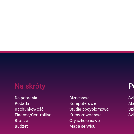
Na skróty
P
.
Do pobrania
Biznesowe
Sz
Podatki
Komputerowe
Akc
Rachunkowość
Studia podyplomowe
Szk
Finanse/Controlling
Kursy zawodowe
Szk
Branże
Gry szkoleniowe
Budżet
Mapa serwisu