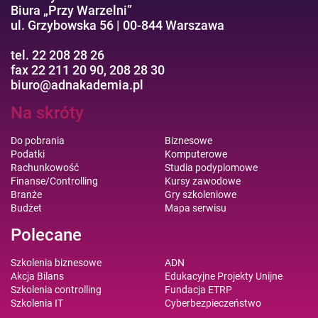
Biura „Przy Warzelni”
ul. Grzybowska 56 | 00-844 Warszawa
tel. 22 208 28 26
fax 22 211 20 90, 208 28 30
biuro@adnakademia.pl
Na skróty
Do pobrania
Biznesowe
Podatki
Komputerowe
Rachunkowość
Studia podyplomowe
Finanse/Controlling
Kursy zawodowe
Branże
Gry szkoleniowe
Budżet
Mapa serwisu
Polecane
Szkolenia biznesowe
ADN
Akcja Bilans
Edukacyjne Projekty Unijne
Szkolenia controlling
Fundacja ETRP
Szkolenia IT
Cyberbezpieczeństwo