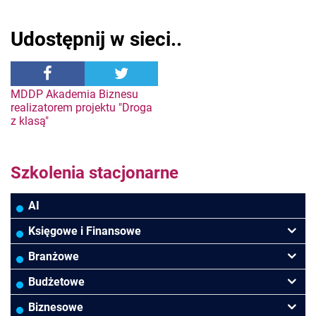
Udostępnij w sieci..
Nawigacja
MDDP Akademia Biznesu
realizatorem projektu "Droga
z klasą"
wpisu
Szkolenia stacjonarne
AI
Księgowe i Finansowe
Podatki VAT/CIT/PIT
Branżowe
Rachunkowość
Banki
Budżetowe
Finanse
Budowlana/Deweloperska
Rachunkowość budżetowa
Biznesowe