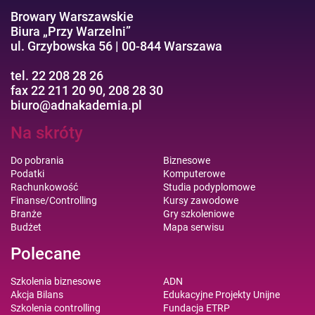
Browary Warszawskie
Biura „Przy Warzelni”
ul. Grzybowska 56 | 00-844 Warszawa
tel. 22 208 28 26
fax 22 211 20 90, 208 28 30
biuro@adnakademia.pl
Na skróty
Do pobrania
Biznesowe
Podatki
Komputerowe
Rachunkowość
Studia podyplomowe
Finanse/Controlling
Kursy zawodowe
Branże
Gry szkoleniowe
Budżet
Mapa serwisu
Polecane
Szkolenia biznesowe
ADN
Akcja Bilans
Edukacyjne Projekty Unijne
Szkolenia controlling
Fundacja ETRP