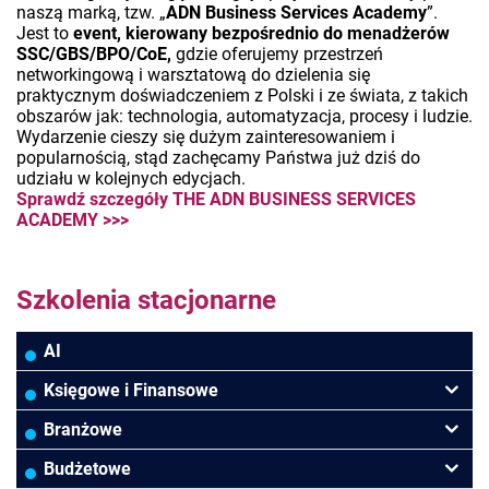
naszą marką, tzw. „
ADN Business Services Academy
”.
Jest to
event, kierowany bezpośrednio do menadżerów
SSC/GBS/BPO/CoE,
gdzie oferujemy przestrzeń
networkingową i warsztatową do dzielenia się
praktycznym doświadczeniem z Polski i ze świata, z takich
obszarów jak: technologia, automatyzacja, procesy i ludzie.
Wydarzenie cieszy się dużym zainteresowaniem i
popularnością, stąd zachęcamy Państwa już dziś do
udziału w kolejnych edycjach.
Sprawdź szczegóły
THE ADN BUSINESS SERVICES
ACADEMY
>>>
Szkolenia stacjonarne
AI
Księgowe i Finansowe
Podatki VAT/CIT/PIT
Branżowe
Rachunkowość
Banki
Budżetowe