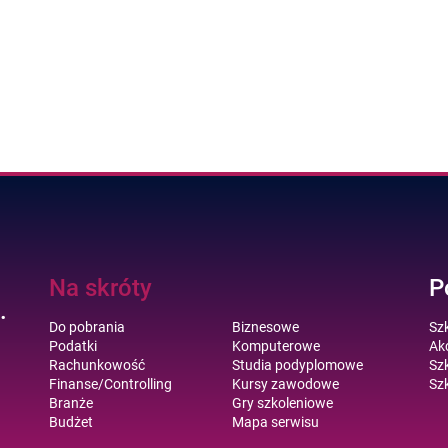
Na skróty
P
.
Do pobrania
Biznesowe
Sz
Podatki
Komputerowe
Akc
Rachunkowość
Studia podyplomowe
Szk
Finanse/Controlling
Kursy zawodowe
Szk
Branże
Gry szkoleniowe
Budżet
Mapa serwisu