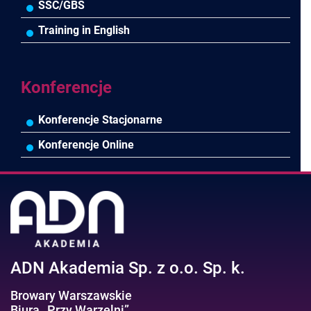
Wodociągi/Kanalizacja
Pozostałe
Prawo pracy
MS 365/SharePoint/Bazy danych
SSC/GBS
Pozostałe branże
Asystentka/Sekretarka
MS Project/Word/PowerPoint
Training in English
Negocjacje/Sprzedaż/Obsługa Klienta
Bezpieczeństwo/AI GPT
Efektywność osobista//Wellbeing
Konferencje
Konferencje Stacjonarne
Konferencje Online
ADN Akademia Sp. z o.o. Sp. k.
Browary Warszawskie
Biura „Przy Warzelni”