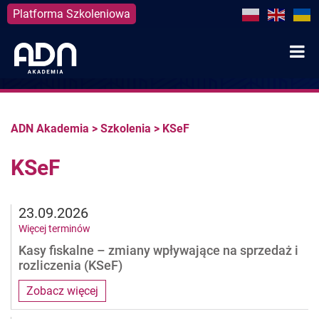
Platforma Szkoleniowa
Skip
to
content
ADN Akademia
>
Szkolenia
>
KSeF
KSeF
23.09.2026
Więcej terminów
Kasy fiskalne – zmiany wpływające na sprzedaż i
rozliczenia (KSeF)
Zobacz więcej