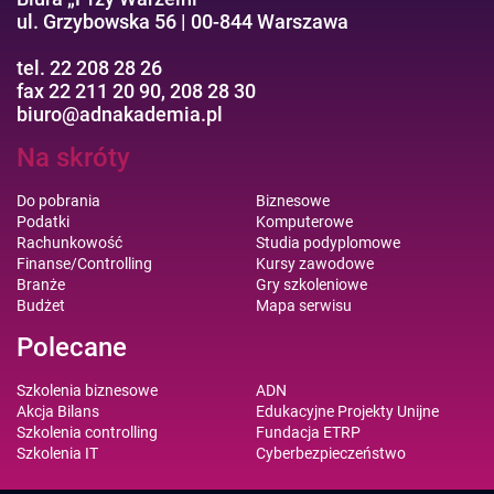
ul. Grzybowska 56 | 00-844 Warszawa
tel. 22 208 28 26
fax 22 211 20 90, 208 28 30
biuro@adnakademia.pl
Na skróty
Do pobrania
Biznesowe
Podatki
Komputerowe
Rachunkowość
Studia podyplomowe
Finanse/Controlling
Kursy zawodowe
Branże
Gry szkoleniowe
Budżet
Mapa serwisu
Polecane
Szkolenia biznesowe
ADN
Akcja Bilans
Edukacyjne Projekty Unijne
Szkolenia controlling
Fundacja ETRP
Szkolenia IT
Cyberbezpieczeństwo